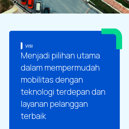
VISI
Menjadi pilihan utama
dalam mempermudah
mobilitas dengan
teknologi terdepan dan
layanan pelanggan
terbaik